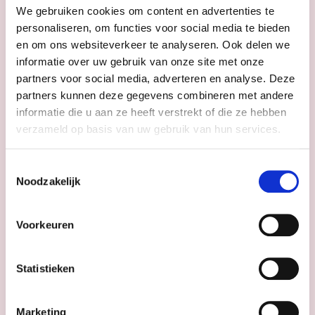
24 maanden waardebehoud
We gebruiken cookies om content en advertenties te
Geleidelijke afschrijving van 1% na 24 maanden
personaliseren, om functies voor social media te bieden
Formule **
en om ons websiteverkeer te analyseren. Ook delen we
informatie over uw gebruik van onze site met onze
12 maanden waardebehoud
partners voor social media, adverteren en analyse. Deze
Geleidelijke afschrijving van 1% na 12 maanden
partners kunnen deze gegevens combineren met andere
Formule *
informatie die u aan ze heeft verstrekt of die ze hebben
verzameld op basis van uw gebruik van hun services.
6 maanden waardebehoud
Geleidelijke afschrijving van 1% na 6 maanden
Toestemmingsselectie
​​​​​​​​​​​​​​Voertuig = of > 2 jaar
Noodzakelijk
Premie dalende omnium​​​​​​
Voorkeuren
0 maanden waardebehoud
​​​​​​​De premie vermindert elk jaar met 5 %
Men start aan de oorspronkelijke cataloguswaarde
Statistieken
van het voertuig
​​​​​​​Vervolgens zal de waarde van het voertuig elk jaar
met 15%​​​​​​​ dalen
Marketing