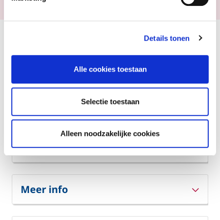
Details tonen
Offerte aanvragen
Meer info? Aarzel niet, bel
Alle cookies toestaan
0800/24 414
Selectie toestaan
Alleen noodzakelijke cookies
Voordelen
Meer info