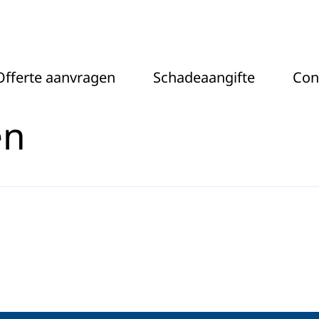
el
Offerte aanvragen
Schadeaangifte
Con
en