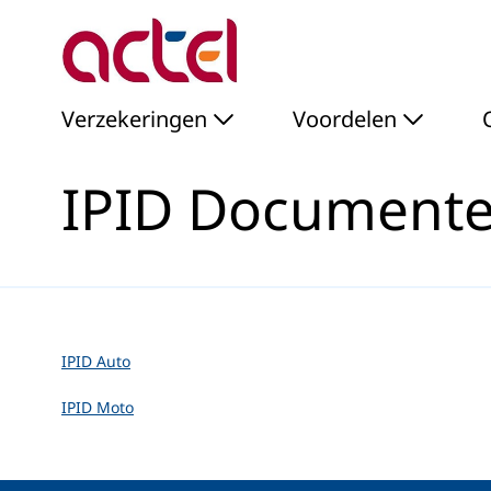
IPID Documenten - Act
Skip to Main Content
Verzekeringen
Voordelen
IPID Document
IPID Auto
IPID Moto