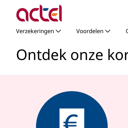
Ontdek onze kortingen !
Skip to Main Content
Verzekeringen
Voordelen
Ontdek onze kor