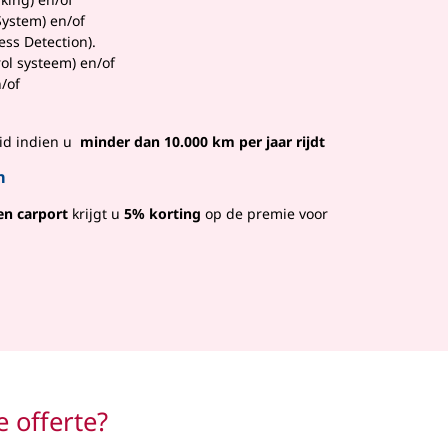
System) en/of
ss Detection).
ol systeem) en/of
/of
eid indien u
minder dan 10.000 km per jaar rijdt
m
en carport
krijgt u
5% korting
op de premie voor
e offerte?