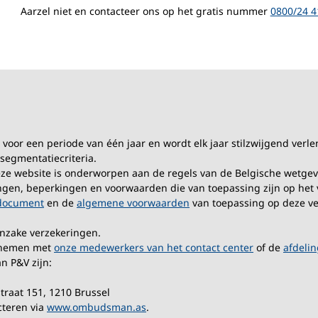
Aarzel niet en contacteer ons op het gratis nummer
0800/24 4
 voor een periode van één jaar en wordt elk jaar stilzwijgend verle
segmentatiecriteria.
eze website is onderworpen aan de regels van de Belgische wetgev
ngen, beperkingen en voorwaarden die van toepassing zijn op het ve
edocument
en de
algemene voorwaarden
van toepassing op deze ve
nzake verzekeringen.
opnemen met
onze medewerkers van het contact center
of de
afdeli
 P&V zijn:
raat 151, 1210 Brussel
teren via
www.ombudsman.as
.