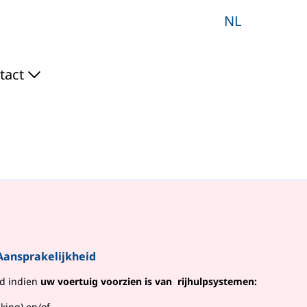
NL
tact
 Aansprakelijkheid
id indien
uw voertuig voorzien is van rijhulpsystemen:
ing) en/of