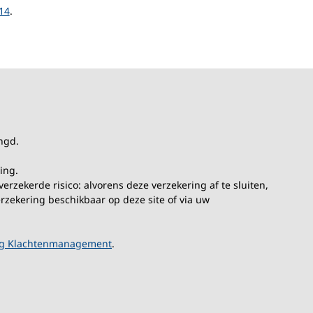
14
.
ngd.
ing.
rzekerde risico: alvorens deze verzekering af te sluiten,
rzekering beschikbaar op deze site of via uw
ng Klachtenmanagement
.