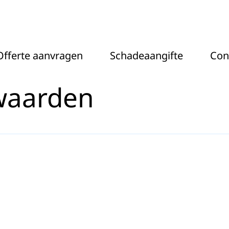
- Actel
Offerte aanvragen
Schadeaangifte
Con
waarden