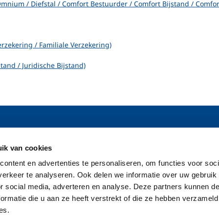
mnium / Diefstal / Comfort Bestuurder / Comfort Bijstand / Comfort
rzekering / Familiale Verzekering)
tand / Juridische Bijstand)
verzekeringen
Verzekeringen beheren
ik van cookies
ium
Contactgegevens
ontent en advertenties te personaliseren, om functies voor soci
um
Schade aangeven
erkeer te analyseren. Ook delen we informatie over uw gebruik
 Aansprakelijkheid
Mijn contracten beheren
 verzekeringen
FAQ
or social media, adverteren en analyse. Deze partners kunnen 
ormatie die u aan ze heeft verstrekt of die ze hebben verzameld
es.