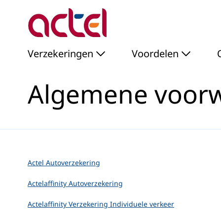
Algemene voorwaarden 
Skip to Main Content
Verzekeringen
Voordelen
Algemene voor
Actel Autoverzekering
Actelaffinity Autoverzekering
Actelaffinity Verzekering Individuele verkeer