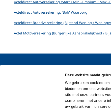
Acteldirect Autoverzekering (Start / Mini-Omnium / Maxi-O
Acteldirect Autoverzekering: 'Bob' Waarborg
Acteldirect Brandverzekering (Bijstand Woning / Woningve
Actel Motoverzekering (Burgerlijke Aansprakelijkheid / Bijs
Legale documenten
Onze auto
Deze website maakt gebru
Wettelijk Vermelding
Maxi Omn
We gebruiken cookies om c
Algemene Voorwaarden
Mini Omni
bieden en om ons websitev
Segmentatie Criteria
Burgerlijke
MiFID Brochure
Bijkomende
site met onze partners vo
Privacybeleid
combineren met andere inf
IPID
uw gebruik van hun servic
Cookiebeleid