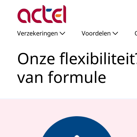
Onze flexibiliteit? Ver
Skip to Main Content
Verzekeringen
Voordelen
Onze flexibilite
van formule