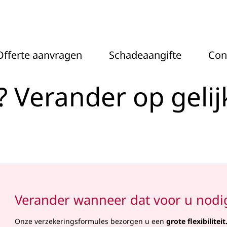
ander op gelijk welk mo
Offerte aanvragen
Schadeaangifte
Con
it? Verander op gel
Verander wanneer dat voor u nodig
Onze verzekeringsformules bezorgen u een
grote flexibiliteit