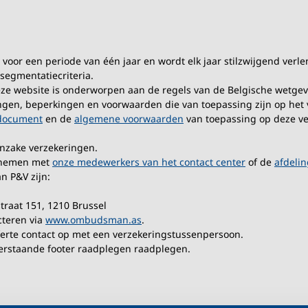
 voor een periode van één jaar en wordt elk jaar stilzwijgend verle
segmentatiecriteria.
eze website is onderworpen aan de regels van de Belgische wetgev
ngen, beperkingen en voorwaarden die van toepassing zijn op het ve
edocument
en de
algemene voorwaarden
van toepassing op deze ve
nzake verzekeringen.
opnemen met
onze medewerkers van het contact center
of de
afdeli
 P&V zijn:
raat 151, 1210 Brussel
teren via
www.ombudsman.as
.
ferte contact op met een verzekeringstussenpersoon.
nderstaande footer raadplegen raadplegen.