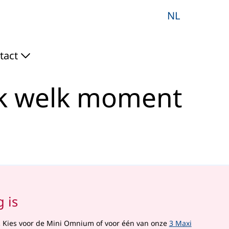
ment van formule - Acte
NL
tact
ijk welk moment
 is
.
Kies voor de Mini Omnium of voor één van onze
3 Maxi