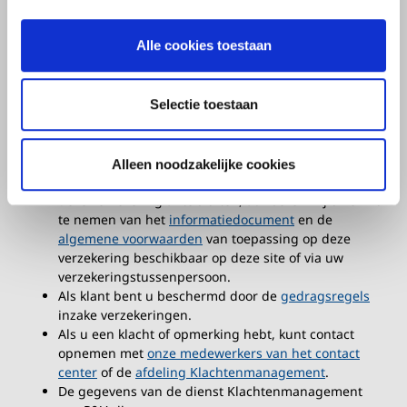
voor een periode van één jaar en wordt elk jaar
stilzwijgend verlengd.
Alle cookies toestaan
Om uw risicoprofiel te bepalen, hanteren we enkele
segmentatiecriteria.
Alle informatie over de diensten en producten op
deze website is onderworpen aan de regels van de
Selectie toestaan
Belgische wetgeving.
De verzekering P&V Auto is onderhevig aan
uitsluitingen, beperkingen en voorwaarden die van
Alleen noodzakelijke cookies
toepassing zijn op het verzekerde risico: alvorens
deze verzekering af te sluiten, adviseren wij u kennis
te nemen van het
informatiedocument
en de
algemene voorwaarden
van toepassing op deze
verzekering beschikbaar op deze site of via uw
verzekeringstussenpersoon.
Als klant bent u beschermd door de
gedragsregels
inzake verzekeringen.
Als u een klacht of opmerking hebt, kunt contact
opnemen met
onze medewerkers van het contact
center
of de
afdeling Klachtenmanagement
.
De gegevens van de dienst Klachtenmanagement