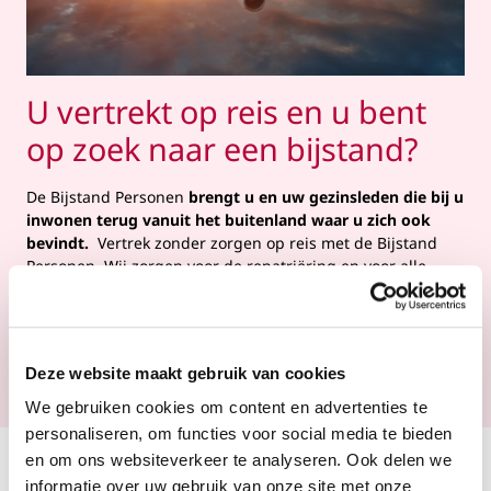
U vertrekt op reis en u bent
op zoek naar een bijstand?
De Bijstand Personen
brengt u en uw gezinsleden die bij u
inwonen terug vanuit het buitenland waar u zich ook
bevindt.
Vertrek zonder zorgen op reis met de Bijstand
Personen. Wij zorgen voor de repatriëring en voor alle
andere vormen van dringende bijstand (zoals
ziekenhuisopname, het laten overbrengen van een
familielid, ...)
Deze website maakt gebruik van cookies
Naar overzicht van optionele garanties
We gebruiken cookies om content en advertenties te
personaliseren, om functies voor social media te bieden
en om ons websiteverkeer te analyseren. Ook delen we
Offerte aanvragen
informatie over uw gebruik van onze site met onze