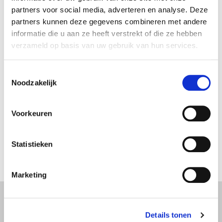
partners voor social media, adverteren en analyse. Deze
Meer info? Aarzel niet, bel
partners kunnen deze gegevens combineren met andere
informatie die u aan ze heeft verstrekt of die ze hebben
0800/24 414
verzameld op basis van uw gebruik van hun services.
Toestemmingsselectie
Noodzakelijk
Voordelen
Voorkeuren
Meer info
Statistieken
Marketing
Wettelijk Vermelding
Details tonen
Het contract voor deze verzekering wordt afgesloten