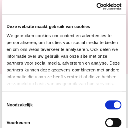
de tegenpartij te vergoeden. Uw BA verzekering doet dat
voor u.
Bovenop de BA verzekering kan u ook genieten van de
Bijstand na ongeval
die zorgt voor een onmiddelijk
Deze website maakt gebruik van cookies
hulpverlening. Daarnaast kan u ook genieten van de BOB
We gebruiken cookies om content en advertenties te
garantie die de schade vergoedt die door een BOB aan het
personaliseren, om functies voor social media te bieden
voertuig veroorzaakt wordt of die u als BOB aan iemand
anders voertuig toebrengt.
en om ons websiteverkeer te analyseren. Ook delen we
informatie over uw gebruik van onze site met onze
Basiswaarborgen verzekeringen vergelijken
partners voor social media, adverteren en analyse. Deze
partners kunnen deze gegevens combineren met andere
informatie die u aan ze heeft verstrekt of die ze hebben
verzameld op basis van uw gebruik van hun services.
Offerte aanvragen
Toestemmingsselectie
Meer info? Aarzel niet, bel
Noodzakelijk
0800/24 414
Voorkeuren