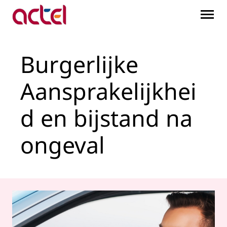
Burgerlijke Aansprakelij
Skip to Main Content
Burgerlijke
Aansprakelijkhei
d en bijstand na
ongeval