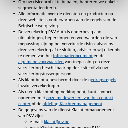
Om uw risicoprofiel te bepalen, hanteren we enkele
segmentatiecriteria.
Alle informatie over de diensten en producten op
deze website is onderworpen aan de regels van de
Belgische wetgeving.
De verzekering P&V Auto is onderhevig aan
uitsluitingen, beperkingen en voorwaarden die van
toepassing zijn op het verzekerde risico: alvorens
deze verzekering af te sluiten, adviseren wij u kennis
te nemen van het
informatiedocument
en de
algemene voorwaarden
van toepassing op deze
verzekering beschikbaar op deze site of via uw
verzekeringstussenpersoon.
Als klant bent u beschermd door de
gedragsregels
inzake verzekeringen.
Als u een klacht of opmerking hebt, kunt contact
opnemen met
onze medewerkers van het contact
center
of de
afdeling Klachtenmanagement
.
De gegevens van de dienst Klachtenmanagement
van P&V zijn:
e-mail:
klacht@pv.be
post: Klachtenmanagement van P&V,