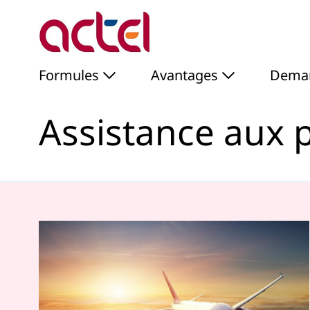
Assistance aux personn
Saut au contenu principal
Formules
Avantages
Deman
Assistance aux 