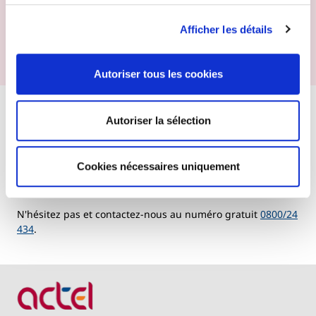
8h30 à 19h45
et le
samedi de 9h à 12h45. N'hésitez donc
pas à nous contacter pour une offre ou pour poser des
Afficher les détails
questions. Nos conseils sont totalement sans
engagement !
Autoriser tous les cookies
0800/24 434
Autoriser la sélection
Besoin de plus d'infos ou
Cookies nécessaires uniquement
d'un devis gratuit ?
N'hésitez pas et contactez-nous au numéro gratuit
0800/24
434
.