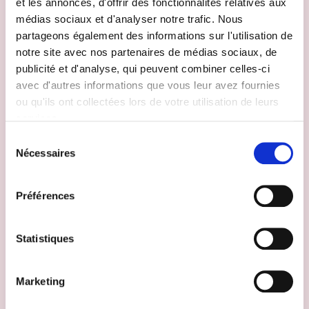
et les annonces, d'offrir des fonctionnalités relatives aux
médias sociaux et d'analyser notre trafic. Nous
partageons également des informations sur l'utilisation de
notre site avec nos partenaires de médias sociaux, de
publicité et d'analyse, qui peuvent combiner celles-ci
avec d'autres informations que vous leur avez fournies
Êtes-vous à la recherche
ou qu'ils ont collectées lors de votre utilisation de leurs
services.
d'une assurance adaptée à
Sélection
votre véhicule ?
Nécessaires
du
consentement
Quelle formule convient le mieux à votre véhicule ? À quel
Préférences
montant s'élèvera la franchise ? De quelle réduction
pouvez-vous profiter ?
Statistiques
Nous clarifions avec plaisir les informations techniques
d'assurance et vous orientons vers le choix de formule la
plus adaptée.
Marketing
Nos collaborateurs sont à votre disposition
en semaine de