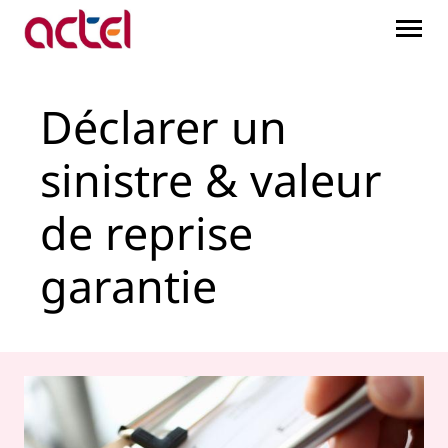
Déclarer un sinistre &am
Saut au contenu principal
Déclarer un
sinistre & valeur
de reprise
garantie