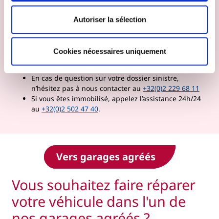
Pour le suivi de votre dossier, il est important de
Autoriser la sélection
communiquer
votre numéro de téléphone, les
données du garage et votre numéro de compte
.
Les vols, tentatives de vol ou heurts d’animaux
Cookies nécessaires uniquement
doivent aussi être déclarés
aux autorités
compétentes
.
En cas de question sur votre dossier sinistre,
n’hésitez pas à nous contacter au
+32(0)2 229 68 11
Si vous êtes immobilisé, appelez l’assistance 24h/24
au
+32(0)2 502 47 40
.
Vers garages agréés
Vous souhaitez faire réparer
votre véhicule dans l'un de
nos garages agréés ?