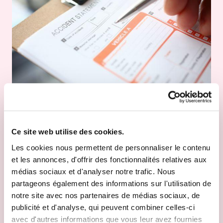
Déclarer un sinistre
Votre véhicule est accidenté ? Déclarez au plus vite votre
Ce site web utilise des cookies.
accident en suivant les étapes ci-dessous. Nous nous
occupons du suivi de votre dossier et vous offrons un
Les cookies nous permettent de personnaliser le contenu
accompagnement personnalisé.
et les annonces, d'offrir des fonctionnalités relatives aux
médias sociaux et d'analyser notre trafic. Nous
Votre espace client virtuel sera bientôt disponible. Il vous
partageons également des informations sur l'utilisation de
permettra de gérer vos déclarations en ligne. En
attendant, n'hésitez pas à prendre contact avec nous si
notre site avec nos partenaires de médias sociaux, de
vous avez la moindre question ou interrogation.
publicité et d'analyse, qui peuvent combiner celles-ci
avec d'autres informations que vous leur avez fournies