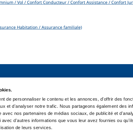
nium / Vol / Confort Conducteur / Confort Assistance / Confort Jur
surance Habitation / Assurance familiale)
ts assurance auto
Gérer mes assurances
okies.
ium
Contact
t de personnaliser le contenu et les annonces, d'offrir des fonct
um
Déclarer un sinistre
ux et d'analyser notre trafic. Nous partageons également des in
ité civile
Gérer mes contrats
ptionnelles
FAQ
site avec nos partenaires de médias sociaux, de publicité et d'anal
 avec d'autres informations que vous leur avez fournies ou qu'il
lisation de leurs services.