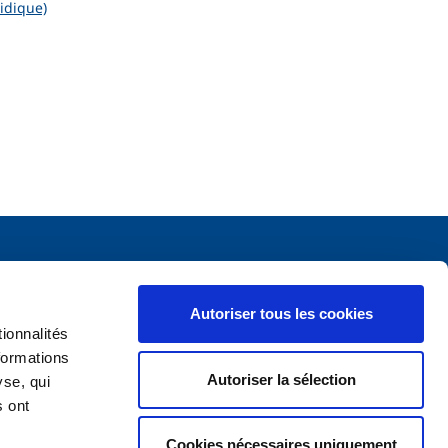
idique)
Pourquoi s'assurer chez nous ?
Autoriser tous les cookies
Avantages
ionnalités
Demander une offre
formations
Autoriser la sélection
yse, qui
s ont
Cookies nécessaires uniquement