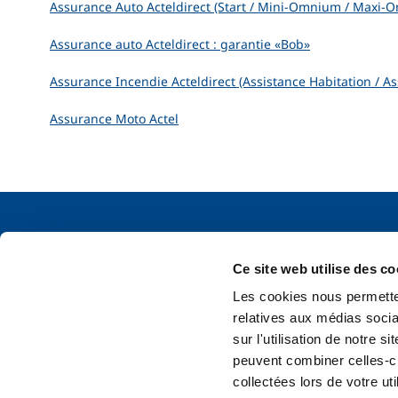
Assurance Auto Acteldirect (Start / Mini-Omnium / Maxi-Om
Assurance auto Acteldirect : garantie «Bob»
Assurance Incendie Acteldirect (Assistance Habitation / As
Assurance Moto Actel
Documents légaux
Nos produi
Ce site web utilise des co
Mentions légales
Maxi Omn
Les cookies nous permetten
Conditions générales
Mini Omni
relatives aux médias socia
Critères de Segmentation
Responsabil
Brochure MIFID
Garanties o
sur l'utilisation de notre 
Politique de vie privée
peuvent combiner celles-ci
IPID
collectées lors de votre uti
Politique de cookies