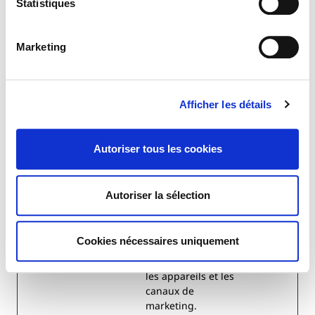
Statistiques
_ga
Google
Utilisé pour envoyer
2
des données à
années
Google Analytics sur
Marketing
le périphérique et le
comportement du
visiteur. Suit
Afficher les détails
l'internaute à travers
les appareils et les
canaux de
Autoriser tous les cookies
marketing.
_ga_#
Google
Utilisé pour envoyer
2
des données à
années
Autoriser la sélection
Google Analytics sur
le périphérique et le
comportement du
Cookies nécessaires uniquement
visiteur. Suit
l'internaute à travers
les appareils et les
canaux de
marketing.