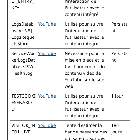
LT_ENTRY_
l'interaction de
KEY
l'utilisateur avec le
contenu intégré.
LogsDatab
YouTube
Utilisé pour suivre
Persista
aseV2:V#||
l'interaction de
nt
LogsReque
l'utilisateur avec le
stsStore
contenu intégré.
ServiceWor
YouTube
Nécessaire pour la
Persista
kerLogsDat
mise en place et le
nt
abase#SW
fonctionnement du
HealthLog
contenu vidéo de
YouTube sur le site
web.
TESTCOOKI
YouTube
Utilisé pour suivre
1 jour
ESENABLE
l'interaction de
D
l'utilisateur avec le
contenu intégré.
VISITOR_IN
YouTube
Tente d'estimer la
180
FO1_LIVE
bande passante des
jours
utilisateurs sur des