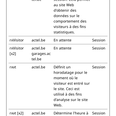
au site Web
d'obtenir des
données sur le
comportement des
visiteurs à des fins
statistiques.
rxVisitor
actel.be
En attente
Session
rxVisitor
actel.be
En attente
Session
[x2]
garages.ac
tel.be
rxvt
actel.be
Définit un
Session
horodatage pour le
moment où le
visiteur est entré sur
le site. Ceci est
utilisé à des fins
d'analyse sur le site
Web.
rxvt [x2]
actel.be
Détermine l'heure à
Session