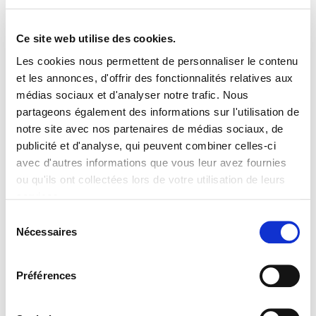
GUEST_LAN
actel.be
Détermine la langue
1 année
GUAGE_ID
garages.ac
préférée du visiteur.
Ce site web utilise des cookies.
[x2]
tel.be
Permet au site Web
Les cookies nous permettent de personnaliser le contenu
de définir la langue
préférée lors de la
et les annonces, d'offrir des fonctionnalités relatives aux
nouvelle entrée du
médias sociaux et d'analyser notre trafic. Nous
visiteur.
partageons également des informations sur l'utilisation de
notre site avec nos partenaires de médias sociaux, de
publicité et d'analyse, qui peuvent combiner celles-ci
Statistiques (16)
avec d'autres informations que vous leur avez fournies
ou qu'ils ont collectées lors de votre utilisation de leurs
Les cookies statistiques aident les propriétaires du site
web, par la collecte et la communication d'informations
services.
de manière anonyme, à comprendre comment les
Sélection
visiteurs interagissent avec les sites web.
Nécessaires
du
consentement
Durée
maxim
Fournisseu
Préférences
Nom
Finalité
ale de
r
conserv
ation