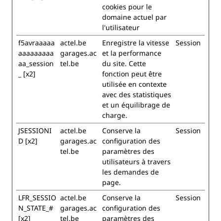
cookies pour le
domaine actuel par
l'utilisateur
f5avraaaaa
actel.be
Enregistre la vitesse
Session
aaaaaaaaa
garages.ac
et la performance
aa_session
tel.be
du site. Cette
_ [x2]
fonction peut être
utilisée en contexte
avec des statistiques
et un équilibrage de
charge.
JSESSIONI
actel.be
Conserve la
Session
D [x2]
garages.ac
configuration des
tel.be
paramètres des
utilisateurs à travers
les demandes de
page.
LFR_SESSIO
actel.be
Conserve la
Session
N_STATE_#
garages.ac
configuration des
[x2]
tel.be
paramètres des