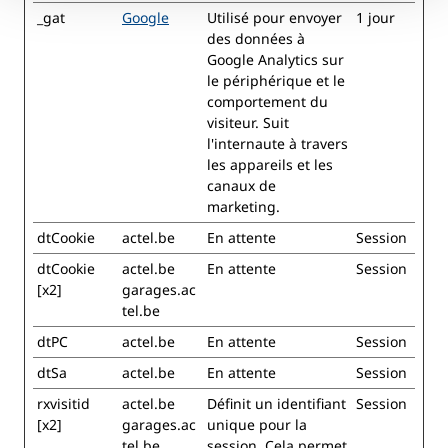
_gat
Google
Utilisé pour envoyer
1 jour
des données à
Google Analytics sur
le périphérique et le
comportement du
visiteur. Suit
l'internaute à travers
les appareils et les
canaux de
marketing.
dtCookie
actel.be
En attente
Session
dtCookie
actel.be
En attente
Session
[x2]
garages.ac
tel.be
dtPC
actel.be
En attente
Session
dtSa
actel.be
En attente
Session
rxvisitid
actel.be
Définit un identifiant
Session
[x2]
garages.ac
unique pour la
tel.be
session. Cela permet